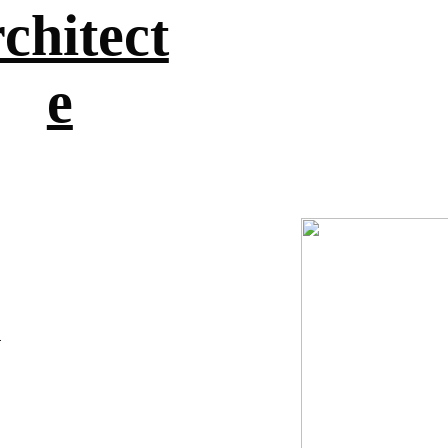
chitect
e
n