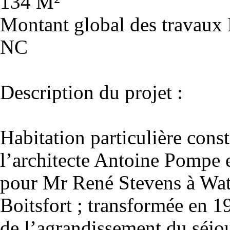
134 M²
Montant global des travaux
NC
Description du projet :
Habitation particulière const
l’architecte Antoine Pompe
pour Mr René Stevens à Wa
Boitsfort ; transformée en 1
de l’agrandissement du séjou