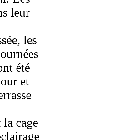
s leur
sée, les
tournées
ont été
jour et
errasse
t la cage
éclairage