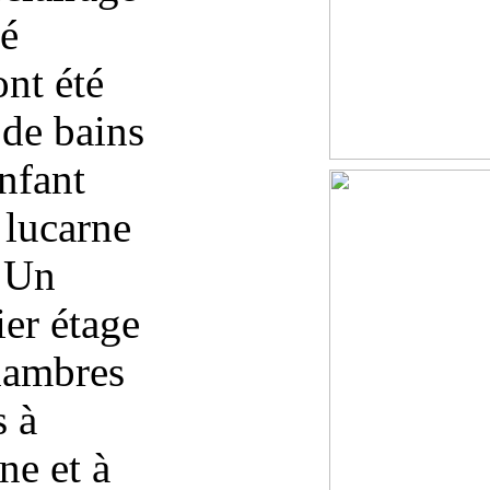
té
ont été
 de bains
nfant
 lucarne
. Un
ier étage
hambres
s à
ne et à