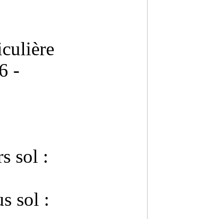
culière
6 -
s sol :
s sol :