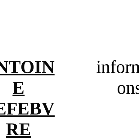
NTOIN
infor
E
on
EFEBV
RE