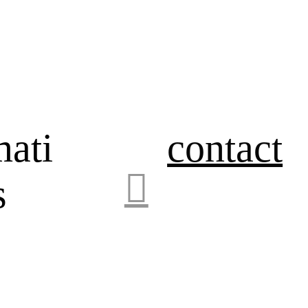
mati
contact
︎
s