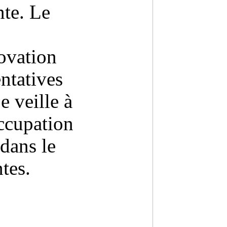
nte. Le
ovation
ntatives
 veille à
ccupation
dans le
ntes.