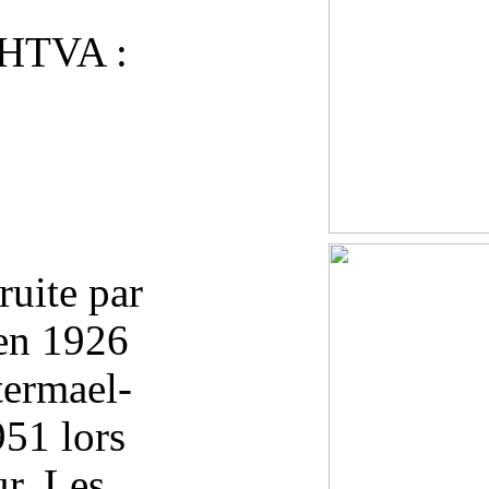
 HTVA :
ruite par
 en 1926
termael-
951 lors
r. Les